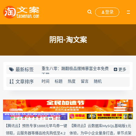
登录
阴阳-淘文案
重生八零：踹翻极品摆摊暴富全本免费
最新标签
更多
下载
文章排序
时间
标题
热度
留言
随机
卡拉小小米小说重生八零：踹翻极品摆
摊暴富
重生八零：踹翻极品摆摊暴富全文阅读
重生八零：踹翻极品摆摊暴富最新章节
重生八零：踹翻极品摆摊暴富免费阅读
重生八零：踹翻极品摆摊暴富
【腾讯云】预热专享1888元早鸟券一键
【腾讯云】云数据库MySQL基础版1元
专救美女全本免费下载
领取，云服务器等爆品抢先购低至4.2
体验，为中小企业量身打造，单节点架