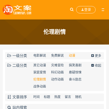
登录
伦理剧情
一级分类
电影解说
免费解说
动漫
更多
电视剧解说
剧本库
历史人文
二级分类
其它动漫
灾难冒险
搞笑喜剧
收起
影评观点
素材大全
运营经验
家庭爱情
科幻动画
悬疑惊悚
网站公告
小说转剧
伦理剧情
动作动画
奋斗励志
战争动画
文章排序
时间
标题
热度
留言
随机
站内搜索