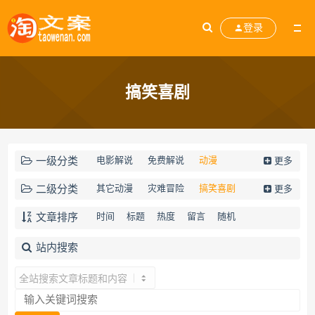
登录
搞笑喜剧
一级分类
电影解说
免费解说
动漫
更多
电视剧解说
剧本库
历史人文
二级分类
其它动漫
灾难冒险
搞笑喜剧
更多
影评观点
素材大全
运营经验
家庭爱情
科幻动画
悬疑惊悚
文章排序
时间
标题
热度
留言
随机
网站公告
小说转剧
伦理剧情
动作动画
奋斗励志
站内搜索
战争动画