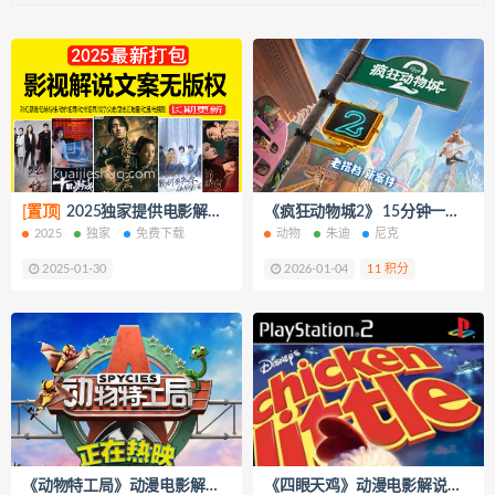
[置顶]
2025独家提供电影解说文案【8000+篇】打包下载（新年免费下载）
《疯狂动物城2》 15分钟一口气看完 短视频解说文案
2025
独家
免费下载
动物
朱迪
尼克
2025-01-30
2026-01-04
11 积分
《动物特工局》动漫电影解说文案
《四眼天鸡》动漫电影解说文案