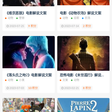
媛求我别拆穿
上门回收：开局假名媛求我别拆穿全文
阅读
《维京恶狼》电影解说文案
电影《动物农场》解说文案
动物
警察
动物
琼斯
农场
上门回收：开局假名媛求我别拆穿最新
章节
2023-07-25
9 积分
2023-07-14
2 积分
上门回收：开局假名媛求我别拆穿免费
阅读
上门回收：开局假名媛求我别拆穿
奥运冠军成了外交大佬全本免费下载
妖妖没成精小说重生后
奥运冠军成了外交大佬全文阅读
奥运冠军成了外交大佬最新章节
《落头氏之吻2》电影解说文案
恐怖电影《末世孤行》解说文案/片源下载
奥运冠军成了外交大佬免费阅读
动物
小美
文案
动物
奥运冠军成了外交大佬
重生后
2023-07-03
10 积分
2023-02-21
8 积分
我？转生蚂蚁无敌进化！全本免费下载
惬听龙吟小说我？转生蚂蚁无敌进化！
我？转生蚂蚁无敌进化！全文阅读