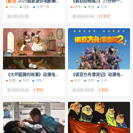
[置顶]
2025独家提供电影解说文案【8000+篇】打包下载（新年免费下载）
《疯狂动物城2》 15分钟一口气看完 短视频解说文案
重生2000：神级鉴宝系统
2025
独家
免费下载
动物
朱迪
尼克
君临天下之绝色嫡女全本免费下载
2025-01-30
2026-01-04
11 积分
凤九璃小说君临天下之绝色嫡女
君临天下之绝色嫡女全文阅读
君临天下之绝色嫡女最新章节
君临天下之绝色嫡女免费阅读
君临天下之绝色嫡女
四合院里的众包骑手全本免费下载
躺不平的鱼儿小说四合院里的众包骑手
《大坏狐狸的故事》动漫电影解说文案
《诺亚方舟漂流记》动漫电影解说文案
四合院里的众包骑手全文阅读
狐狸
妈妈
动物
芬达
动物
父亲
四合院里的众包骑手最新章节
2025-03-20
5 积分
2025-03-20
2 积分
四合院里的众包骑手免费阅读
四合院里的众包骑手
上门回收：开局假名媛求我别拆穿全本
免费下载
断芒峰的金鲤小说上门回收：开局假名