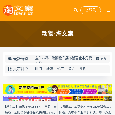
登录
动物-淘文案
重生八零：踹翻极品摆摊暴富全本免费
最新标签
更多
下载
文章排序
时间
标题
热度
留言
随机
卡拉小小米小说重生八零：踹翻极品摆
摊暴富
重生八零：踹翻极品摆摊暴富全文阅读
重生八零：踹翻极品摆摊暴富最新章节
重生八零：踹翻极品摆摊暴富免费阅读
重生八零：踹翻极品摆摊暴富
【腾讯云】预热专享1888元早鸟券一键
【腾讯云】云数据库MySQL基础版1元
专救美女全本免费下载
领取，云服务器等爆品抢先购低至4.2
体验，为中小企业量身打造，单节点架