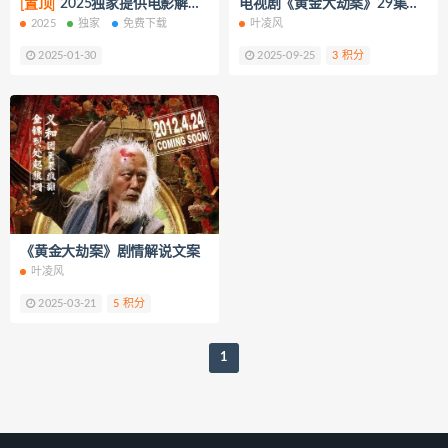
[置顶]
2025独家提供电影解说文案【8000+篇】打包下载（新年免费下载）
电视剧《黄金大劫案》29集电视剧解说文案/片源下载（完结）
重生2000：神级鉴宝系统
2025
独家
免费下载
叶凌风
君临天下之绝色嫡女全本免费下载
2025-01-30
2025-09-25
3 积分
凤九璃小说君临天下之绝色嫡女
君临天下之绝色嫡女全文阅读
君临天下之绝色嫡女最新章节
君临天下之绝色嫡女免费阅读
君临天下之绝色嫡女
四合院里的众包骑手全本免费下载
躺不平的鱼儿小说四合院里的众包骑手
《黄金大劫案》剧情解说文案
四合院里的众包骑手全文阅读
叶凌风
四合院里的众包骑手最新章节
2025-03-21
5 积分
四合院里的众包骑手免费阅读
四合院里的众包骑手
1
上门回收：开局假名媛求我别拆穿全本
免费下载
断芒峰的金鲤小说上门回收：开局假名