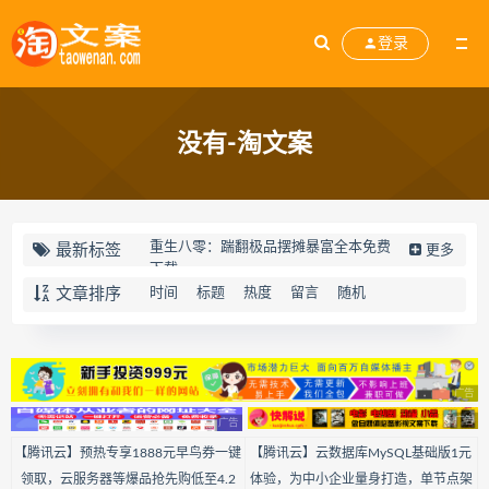
登录
没有-淘文案
重生八零：踹翻极品摆摊暴富全本免费
最新标签
更多
下载
文章排序
时间
标题
热度
留言
随机
卡拉小小米小说重生八零：踹翻极品摆
摊暴富
重生八零：踹翻极品摆摊暴富全文阅读
重生八零：踹翻极品摆摊暴富最新章节
重生八零：踹翻极品摆摊暴富免费阅读
重生八零：踹翻极品摆摊暴富
【腾讯云】预热专享1888元早鸟券一键
【腾讯云】云数据库MySQL基础版1元
专救美女全本免费下载
领取，云服务器等爆品抢先购低至4.2
体验，为中小企业量身打造，单节点架