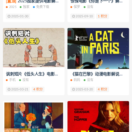
[置顶]
2025独家提供电影解说文案【8000+篇】打包下载（新年免费下载）
惊悚电影《你是下一个》解说文案/片源下载
重生2000：神级鉴宝系统
2025
独家
免费下载
保罗
没有
君临天下之绝色嫡女全本免费下载
2025-01-30
2025-09-10
1 积分
凤九璃小说君临天下之绝色嫡女
君临天下之绝色嫡女全文阅读
君临天下之绝色嫡女最新章节
君临天下之绝色嫡女免费阅读
君临天下之绝色嫡女
四合院里的众包骑手全本免费下载
躺不平的鱼儿小说四合院里的众包骑手
讽刺短片《低头人生》电影解说文案
《猫在巴黎》动漫电影解说文案
四合院里的众包骑手全文阅读
手机
没有
妈妈
没有
四合院里的众包骑手最新章节
2025-03-21
4 积分
2025-03-20
4 积分
四合院里的众包骑手免费阅读
四合院里的众包骑手
上门回收：开局假名媛求我别拆穿全本
免费下载
断芒峰的金鲤小说上门回收：开局假名