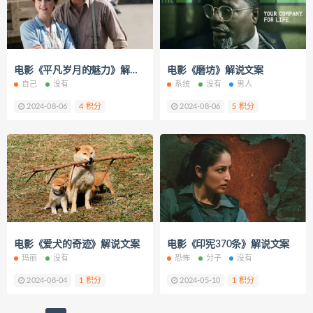
我？转生蚂蚁无敌进化！最新章节
我？转生蚂蚁无敌进化！免费阅读
我？转生蚂蚁无敌进化！
射雕：从赵王府开始天下无敌全本免费
电影《平凡岁月的魅力》解说文案
电影《磨坊》解说文案
下载
自己
没有
系统
没有
男人
迷途知返2026小说射雕：从赵王府开始
2024-08-06
4 积分
2024-08-06
5 积分
天下无敌
射雕：从赵王府开始天下无敌全文阅读
射雕：从赵王府开始天下无敌最新章节
射雕：从赵王府开始天下无敌免费阅读
射雕：从赵王府开始天下无敌
天上掉下了一个小师弟全本免费下载
黄昏和晚霞小说天上掉下了一个小师弟
电影《爱犬的奇迹》解说文案
电影《印宪370条》解说文案
天上掉下了一个小师弟全文阅读
玛丽
没有
恐怖
分子
没有
天上掉下了一个小师弟最新章节
2024-08-04
1 积分
2024-05-10
1 积分
天上掉下了一个小师弟免费阅读