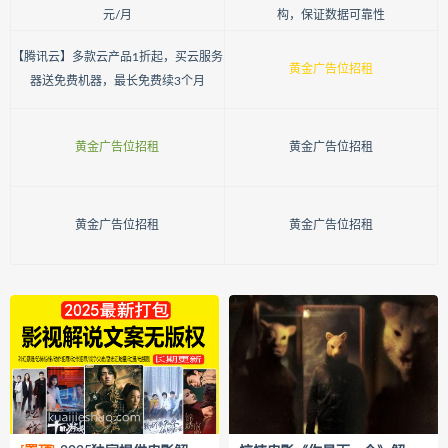
元/月
构，保证数据可靠性
鬼才高翔小说风水仙师：专治不服
专救美女全文阅读
专救美女最新章节
【腾讯云】多款云产品1折起，买云服务
黄金广告位招租
专救美女免费阅读
专救美女
器送免费机器，最长免费续3个月
风水仙师：专治不服
你反手摸鱼成神了全本免费下载
黄金广告位招租
黄金广告位招租
宋碃秋小说让你去送外卖
你反手摸鱼成神了全文阅读
你反手摸鱼成神了最新章节
黄金广告位招租
黄金广告位招租
你反手摸鱼成神了免费阅读
你反手摸鱼成神了
让你去送外卖
重生2000：神级鉴宝系统全本免费下载
贯古通今小说重生2000：神级鉴宝系统
重生2000：神级鉴宝系统全文阅读
重生2000：神级鉴宝系统最新章节
重生2000：神级鉴宝系统免费阅读