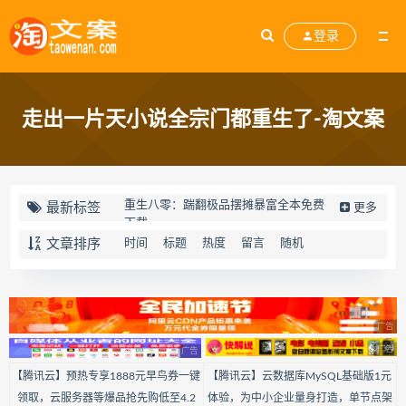
登录
走出一片天小说全宗门都重生了-淘文案
重生八零：踹翻极品摆摊暴富全本免费
最新标签
更多
下载
文章排序
时间
标题
热度
留言
随机
卡拉小小米小说重生八零：踹翻极品摆
摊暴富
重生八零：踹翻极品摆摊暴富全文阅读
重生八零：踹翻极品摆摊暴富最新章节
重生八零：踹翻极品摆摊暴富免费阅读
重生八零：踹翻极品摆摊暴富
【腾讯云】预热专享1888元早鸟券一键
【腾讯云】云数据库MySQL基础版1元
专救美女全本免费下载
领取，云服务器等爆品抢先购低至4.2
体验，为中小企业量身打造，单节点架