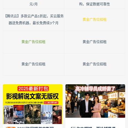
元/月
构，保证数据可靠性
鬼才高翔小说风水仙师：专治不服
专救美女全文阅读
专救美女最新章节
【腾讯云】多款云产品1折起，买云服务
黄金广告位招租
专救美女免费阅读
专救美女
器送免费机器，最长免费续3个月
风水仙师：专治不服
你反手摸鱼成神了全本免费下载
黄金广告位招租
黄金广告位招租
宋碃秋小说让你去送外卖
你反手摸鱼成神了全文阅读
你反手摸鱼成神了最新章节
黄金广告位招租
黄金广告位招租
你反手摸鱼成神了免费阅读
你反手摸鱼成神了
让你去送外卖
重生2000：神级鉴宝系统全本免费下载
贯古通今小说重生2000：神级鉴宝系统
重生2000：神级鉴宝系统全文阅读
重生2000：神级鉴宝系统最新章节
重生2000：神级鉴宝系统免费阅读