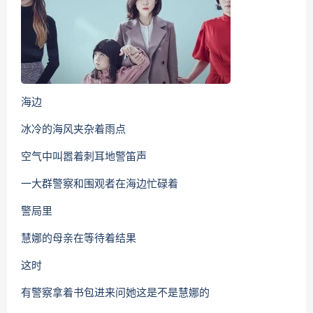
海边
冰冷的海风夹杂着雨点
空气中叫嚣着刺耳地警笛声
一大群警察和围观者在海边忙碌着
警局里
慧娜的母亲在等待着结果
这时
有警察拿着书包进来问她这是不是慧娜的