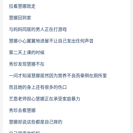
拉着慧娜就走
慧娜回到家
与妈妈同居的男人正在打游戏
慧娜小心翼翼地进屋不让自己发出任何声音
第二天上课的时候
秀珍发现慧娜不在
一问才知道慧娜居然因为营养不良而晕倒在厕所里
而且她的身上还有很多的伤口
艺恩老师担心慧娜正在承受家庭暴力
秀珍去看慧娜
慧娜却说这些都是自己摔的