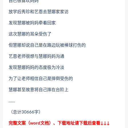
自己很喜欢妈妈
放学后秀珍和艺恩去慧娜家家访
发现慧娜被妈妈牵着回家
这次慧娜的耳朵受伤了
但慧娜却说自己是在路边玩被棒球打伤的
艺恩老师很想与慧娜妈妈沟通
发现慧娜妈妈的态度极为冷淡
为了让老师相信自己是摔倒受伤的
慧娜甚至故意将自己摔在台阶上
……
（总计30666字）
完整文案（word文档）、下载地址请下载后查看↓↓↓