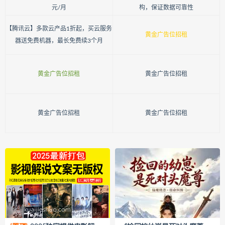
元/月
构，保证数据可靠性
鬼才高翔小说风水仙师：专治不服
专救美女全文阅读
专救美女最新章节
【腾讯云】多款云产品1折起，买云服务
黄金广告位招租
专救美女免费阅读
专救美女
器送免费机器，最长免费续3个月
风水仙师：专治不服
你反手摸鱼成神了全本免费下载
黄金广告位招租
黄金广告位招租
宋碃秋小说让你去送外卖
你反手摸鱼成神了全文阅读
你反手摸鱼成神了最新章节
黄金广告位招租
黄金广告位招租
你反手摸鱼成神了免费阅读
你反手摸鱼成神了
让你去送外卖
重生2000：神级鉴宝系统全本免费下载
贯古通今小说重生2000：神级鉴宝系统
重生2000：神级鉴宝系统全文阅读
重生2000：神级鉴宝系统最新章节
重生2000：神级鉴宝系统免费阅读