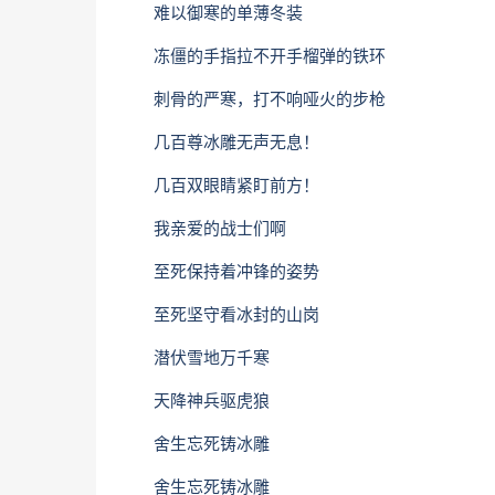
难以御寒的单薄冬装
冻僵的手指拉不开手榴弹的铁环
刺骨的严寒，打不响哑火的步枪
几百尊冰雕无声无息！
几百双眼睛紧盯前方！
我亲爱的战士们啊
至死保持着冲锋的姿势
至死坚守看冰封的山岗
潜伏雪地万千寒
天降神兵驱虎狼
舍生忘死铸冰雕
舍生忘死铸冰雕