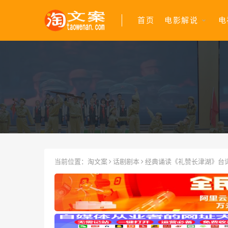
首页
电影解说
电
当前位置：
淘文案
话剧剧本
经典诵读《礼赞长津湖》台