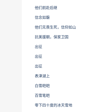
他们前赴后继
信念如磐
他们无畏生死，信仰如山
抗美援朝，保家卫国
出征
出征
出征
表津湖上
白雪皑皑
百雪笔皑
零下四十度的冰天雪地