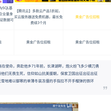
ySQL基
【腾讯云】多款云产品1折起，
企业量身
买云服务器送免费机器，最长免
黄金广告位招租
证数据可
费续3个月
租
黄金广告位招租
黄金广告位招租
肩在使命，奔赴他乡71年前，长津湖畔，炮火纷飞多少横刀勇
磐他们无畏生死，信仰如山抗美援朝，保家卫国出征出征出征
天雪地难以御寒的单薄冬装冻僵的手指拉不开手榴弹的铁环