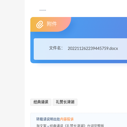
......
附件
文件名：
202211262239445759.docx
经典诵读
礼赞长津湖
转载请说明出处
内容投诉
淘文案
»
经典诵读《礼赞长津湖》台词完整版