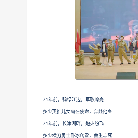
71年前，鸭绿江边，军歌嘹亮
多少英推儿女肩在使命，奔赴他乡
71年前，长津湖畔，炮火纷飞
多少横刀勇士卧冰爬雪，舍生忘死