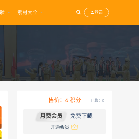
验
素材大全
登录
售价：
6
积分
已售：0
月费会员
免费下载
开通会员