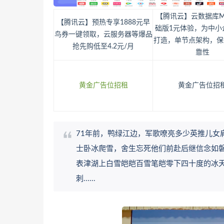
【腾讯云】云数据库M
【腾讯云】预热专享1888元早
础版1元体验，为中小
鸟券一键领取，云服务器等爆品
打造，单节点架构，保
抢先购低至4.2元/月
靠性
黄金广告位招租
黄金广告位招
71年前，鸭绿江边，军歌嘹亮多少英推儿女
士卧冰爬雪，舍生忘死他们前赴后继信念如
表津湖上白雪皑皑百雪笔皑零下四十度的冰
刺......