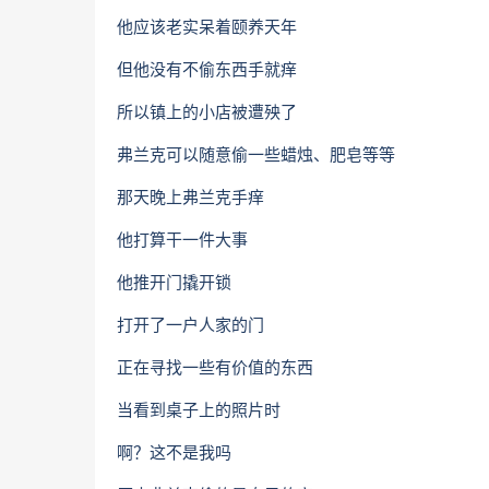
他应该老实呆着颐养天年
但他没有不偷东西手就痒
所以镇上的小店被遭殃了
弗兰克可以随意偷一些蜡烛、肥皂等等
那天晚上弗兰克手痒
他打算干一件大事
他推开门撬开锁
打开了一户人家的门
正在寻找一些有价值的东西
当看到桌子上的照片时
啊？这不是我吗