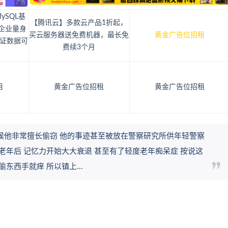
ySQL基
【腾讯云】多款云产品1折起，
企业量身
买云服务器送免费机器，最长免
黄金广告位招租
证数据可
费续3个月
租
黄金广告位招租
黄金广告位招租
候他非常擅长偷窃 他的事迹甚至被放在警察研究所供年轻警察
老年后 记忆力开始大大衰退 甚至有了轻度老年痴呆症 按说这
东西手就痒 所以镇上...