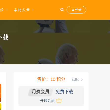
验
素材大全
登录
下载
售价：
10
积分
已售：0
月费会员
免费下载
开通会员