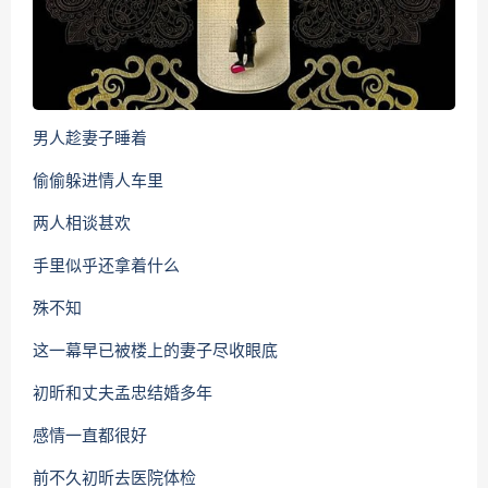
男人趁妻子睡着
偷偷躲进情人车里
两人相谈甚欢
手里似乎还拿着什么
殊不知
这一幕早已被楼上的妻子尽收眼底
初昕和丈夫孟忠结婚多年
感情一直都很好
前不久初昕去医院体检