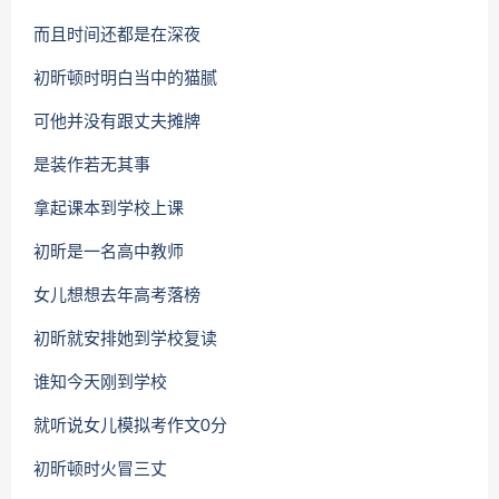
而且时间还都是在深夜
初昕顿时明白当中的猫腻
可他并没有跟丈夫摊牌
是装作若无其事
拿起课本到学校上课
初昕是一名高中教师
女儿想想去年高考落榜
初昕就安排她到学校复读
谁知今天刚到学校
就听说女儿模拟考作文0分
初昕顿时火冒三丈