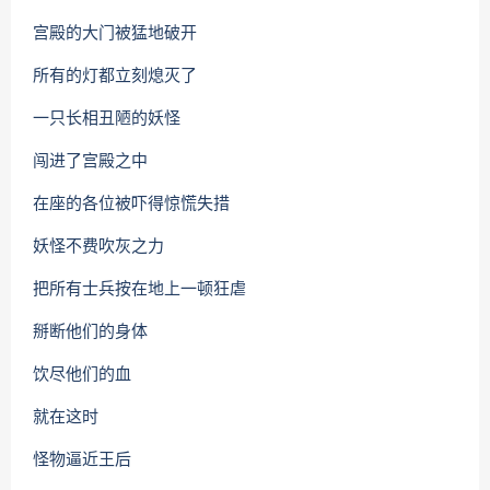
宫殿的大门被猛地破开
所有的灯都立刻熄灭了
一只长相丑陋的妖怪
闯进了宫殿之中
在座的各位被吓得惊慌失措
妖怪不费吹灰之力
把所有士兵按在地上一顿狂虐
掰断他们的身体
饮尽他们的血
就在这时
怪物逼近王后