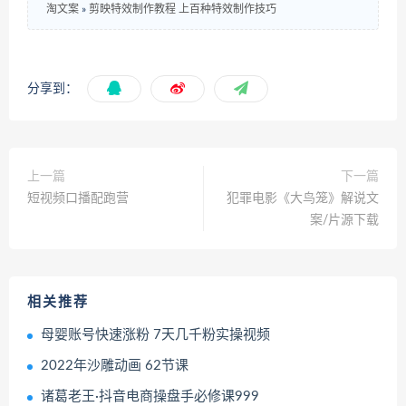
淘文案
»
剪映特效制作教程 上百种特效制作技巧
分享到：
上一篇
下一篇
短视频口播配跑营
犯罪电影《大鸟笼》解说文
案/片源下载
相关推荐
母婴账号快速涨粉 7天几千粉实操视频
2022年沙雕动画 62节课
诸葛老王·抖音电商操盘手必修课999