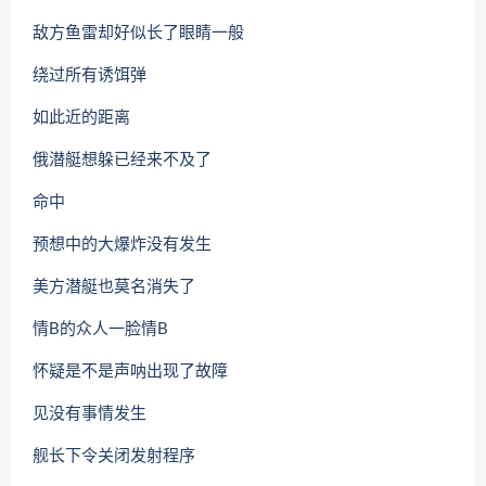
敌方鱼雷却好似长了眼睛一般
绕过所有诱饵弹
如此近的距离
俄潜艇想躲已经来不及了
命中
预想中的大爆炸没有发生
美方潜艇也莫名消失了
情B的众人一脸情B
怀疑是不是声呐出现了故障
见没有事情发生
舰长下令关闭发射程序