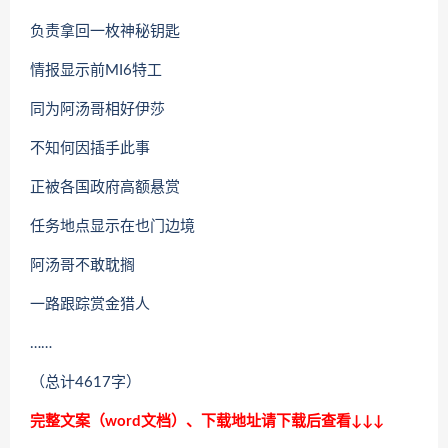
负责拿回一枚神秘钥匙
情报显示前MI6特工
同为阿汤哥相好伊莎
不知何因插手此事
正被各国政府高额悬赏
任务地点显示在也门边境
阿汤哥不敢耽搁
一路跟踪赏金猎人
……
（总计4617字）
完整文案（word文档）、下载地址请下载后查看↓↓↓