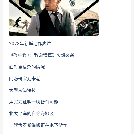
2023年新鲜动作爽片
《碟中谍7：致命清算》火爆来袭
面对更复杂的情况
阿汤哥宝刀未老
大型表演特技
用实力证明一切皆有可能
北太平洋的白令海地区
一艘俄罗斯潜艇正在水下游弋