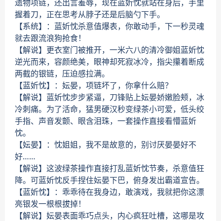
遗物项链，还出言羞辱，现在蓝妡忱就站在身后，手里
握着刀，正在思考从脖子还是后脑勺下手。
【系统】：蓝妡忱杀意值爆表，你敢动手，下一秒灵魂
就去跟流浪狗抢食！
【解说】更衣室门被推开，一米六八的清冷御姐蓝妡忱
逆光而来，容颜绝美，眼神却死寂冰冷，指尖攥着断成
两截的银链，压迫感拉满。
【蓝妡忱】：妘晏，项链坏了，你拿什么赔？
【解说】蓝妡忱步步紧逼，刀锋贴上妘晏娇嫩脸颊，冰
冷刺痛。为了活命，猛男硬汉秒变绿茶小可爱，低头绞
手指、声音发颤、眼含泪珠，一套操作直接看懵蓝妡
忱。
【妘晏】：忱姐姐，我不是故意的，别讨厌晏晏好不
好……
【解说】这波绿茶操作直接打乱蓝妡忱节奏，杀意值狂
降。可蓝妡忱反手捏住妘晏下巴，俯身发出霸道宣告。
【蓝妡忱】：乖乖待在我身边，敢演戏，我就把你这漂
亮银发一根根拔掉！
【解说】妘晏表面乖巧点头，内心疯狂吐槽，这哪是攻