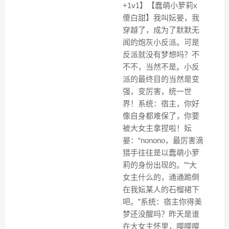
+1v1】【蠢萌小萝莉x
傻白甜】我叫妘晏，我
穿越了，成为了默默无
闻的炮灰小反派。可是
反派就没有梦想吗？不
不不，当然不是。小反
派的最终目的当然是变
强，变厉害，统一世
界！系统：宿主，你好
像自身都难保了，你要
被大女主拿捏啦！妘
晏：“nonono，最厉害滴
猎手往往是以蠢萌小萝
莉的身份出现的。”“大
女主什么的，通通跪倒
在我妘某人的石榴裙下
吧。”系统：宿主你得美
梦还没醒吗？昨天是谁
在大女主怀里，嘤嘤嘤