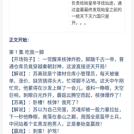
负责给始皇帝寻找仙途，通
过盗墓最终发现始皇之前的
一统天下灭六国只是
开。。。
正文开始：
第 1 集 吃我一脚
【开场钩子】：一觉醒来核弹炸脸，脚踹千古一帝，普
通仓库员竟穿越秦朝封神，这波直接逆天开局！
【解说】：苏离就是个建材仓库小管理员，每天被催
单、涨价、缺货搞得头大，忙得脚不沾地。这天中午刚
忙完，他累得在沙发上眯了一会儿，谁料一睁眼，天空
巨响，刺眼白光炸开，蘑菇云腾空而起，核弹爆炸了！
【苏离】：卧槽！核弹？我死了？
【解说】：苏以为自己完蛋，灵魂却被一股力量拉扯，
下一秒他睁眼，竟落在泰山之巅，周围全是盔甲士兵，
中间站着个玄黑龙袍男人，正是秦始皇嬴政！
【嬴政】：刺客！护驾！