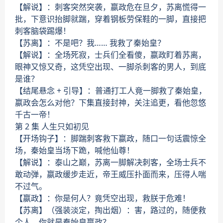
【解说】：刺客突然突袭，嬴政危在旦夕，苏离慌得一
批，下意识抬脚就踹，穿着钢板劳保鞋的一脚，直接把
刺客脑袋踢爆！
【苏离】：不是吧？我…… 我救了秦始皇？
【解说】：全场死寂，士兵们全看傻，嬴政盯着苏离，
眼神又惊又奇，这凭空出现、一脚杀刺客的男人，到底
是谁？
【结尾悬念 + 引导】：普通打工人竟一脚救了秦始皇，
嬴政会怎么对他？下集直接封神，关注追更，看他忽悠
千古一帝！
第 2 集 人生只如初见
【开场钩子】：脚踹刺客救下嬴政，随口一句话震惊全
场，秦始皇当场下跪，喊他仙尊！
【解说】：泰山之巅，苏离一脚解决刺客，全场士兵不
敢动弹，嬴政缓步走近，帝王威压扑面而来，压得人喘
不过气。
【嬴政】：你是何人？竟凭空出现，救朕于危难！
【苏离】（强装淡定，掏出烟）：害，路过的，随便救
个人。你就是秦始皇嬴政？