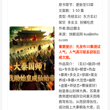
原书章节：更新至53章
文案数：1-10 集
类型: 传统玄幻 东方玄幻
架空 多女主 扮猪吃虎
作者:路边霸主
来源：快解说网 kuaijieshu
o.com
重要提示：先发布10集测试
人气，人气高可联系获取后
续文案。
作品简介：（玄幻+脑洞+修
仙+专杀圣母+朝堂+热血
+暴爽+多女主+穿越+美女
养成+争霸+大忽悠+幽默
+盗墓+师徒恋+曹操爱好）
始皇泰山封禅大典，苏离身
携带建材城异空间重天而降
救驾有功，从而获得信任，
成功抱上大秦朝各大佬，后