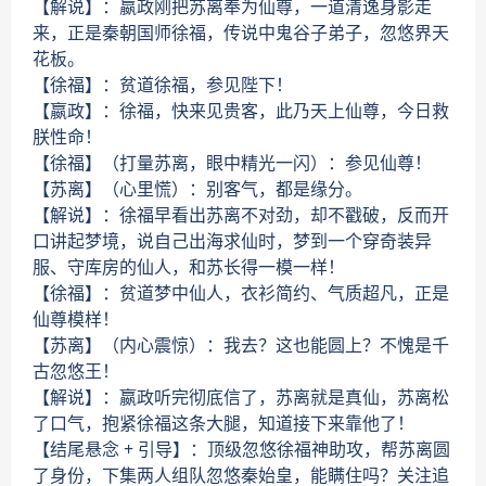
【解说】：嬴政刚把苏离奉为仙尊，一道清逸身影走
来，正是秦朝国师徐福，传说中鬼谷子弟子，忽悠界天
花板。
【徐福】：贫道徐福，参见陛下！
【嬴政】：徐福，快来见贵客，此乃天上仙尊，今日救
朕性命！
【徐福】（打量苏离，眼中精光一闪）：参见仙尊！
【苏离】（心里慌）：别客气，都是缘分。
【解说】：徐福早看出苏离不对劲，却不戳破，反而开
口讲起梦境，说自己出海求仙时，梦到一个穿奇装异
服、守库房的仙人，和苏长得一模一样！
【徐福】：贫道梦中仙人，衣衫简约、气质超凡，正是
仙尊模样！
【苏离】（内心震惊）：我去？这也能圆上？不愧是千
古忽悠王！
【解说】：嬴政听完彻底信了，苏离就是真仙，苏离松
了口气，抱紧徐福这条大腿，知道接下来靠他了！
【结尾悬念 + 引导】：顶级忽悠徐福神助攻，帮苏离圆
了身份，下集两人组队忽悠秦始皇，能瞒住吗？关注追