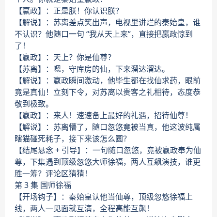
【嬴政】：正是朕！你认识朕？
【解说】：苏离差点笑出声，电视里讲烂的秦始皇，谁
不认识？他随口一句 “我从天上来”，直接把嬴政惊到
了！
【嬴政】：天上？你是仙尊？
【苏离】：嗯，守库房的仙，下来溜达溜达。
【解说】：嬴政瞬间激动，他毕生都在找仙求药，眼前
竟是真仙！立刻下令，对苏离以贵客之礼相待，态度恭
敬到极致。
【嬴政】：来人！速速备上最好的礼遇，招待仙尊！
【解说】：苏离懵了，随口忽悠竟被当真，他这波纯属
瞎猫碰死耗子，接下来该怎么圆？
【结尾悬念 + 引导】：一句随口忽悠，竟被嬴政奉为仙
尊，下集遇到顶级忽悠大师徐福，两人互飙演技，谁更
胜一筹？评论区猜猜！
第 3 集 国师徐福
【开场钩子】：秦始皇认他当仙尊，顶级忽悠徐福上
线，两人一见面就互演，全程高能互飙！