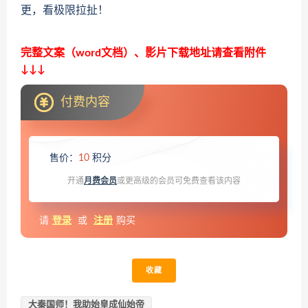
更，看极限拉扯！
完整文案（word文档）、影片下载地址请查看附件
↓↓↓
付费内容
售价：
10
积分
开通
月费会员
或更高级的会员可免费查看该内容
请
登录
或
注册
购买
收藏
大秦国师！我助始皇成仙始帝