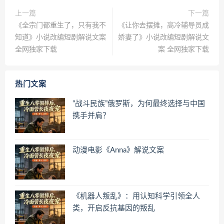
上一篇
下一篇
《全宗门都重生了，只有我不
《让你去摆摊，高冷辅导员成
知道》小说改编短剧解说文案
娇妻了》小说改编短剧解说文
全网独家下载
案 全网独家下载
热门文案
“战斗民族”俄罗斯，为何最终选择与中国
携手并肩？
动漫电影《Anna》解说文案
《机器人叛乱》：用认知科学引领全人
类，开启反抗基因的叛乱