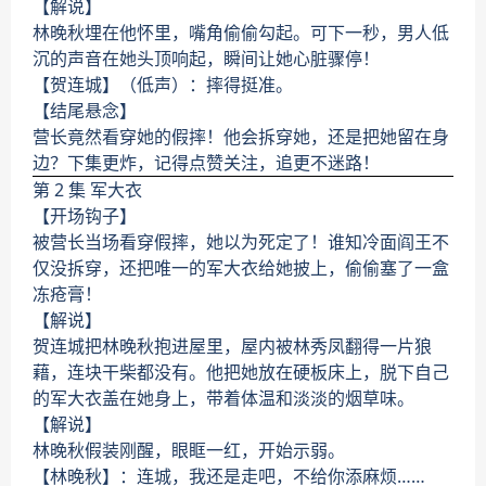
【解说】
林晚秋埋在他怀里，嘴角偷偷勾起。可下一秒，男人低
沉的声音在她头顶响起，瞬间让她心脏骤停！
【贺连城】（低声）：摔得挺准。
【结尾悬念】
营长竟然看穿她的假摔！他会拆穿她，还是把她留在身
边？下集更炸，记得点赞关注，追更不迷路！
第 2 集 军大衣
【开场钩子】
被营长当场看穿假摔，她以为死定了！谁知冷面阎王不
仅没拆穿，还把唯一的军大衣给她披上，偷偷塞了一盒
冻疮膏！
【解说】
贺连城把林晚秋抱进屋里，屋内被林秀凤翻得一片狼
藉，连块干柴都没有。他把她放在硬板床上，脱下自己
的军大衣盖在她身上，带着体温和淡淡的烟草味。
【解说】
林晚秋假装刚醒，眼眶一红，开始示弱。
【林晚秋】：连城，我还是走吧，不给你添麻烦……