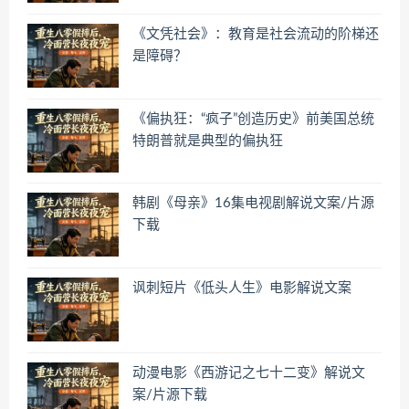
《文凭社会》：教育是社会流动的阶梯还
是障碍？
《偏执狂：“疯子”创造历史》前美国总统
特朗普就是典型的偏执狂
韩剧《母亲》16集电视剧解说文案/片源
下载
讽刺短片《低头人生》电影解说文案
动漫电影《西游记之七十二变》解说文
案/片源下载