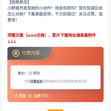
【结尾悬念】
小野竟然发现她的小动作！他会告密吗？营长知道后会
怎么对她？下集高能反转，千万别错过！关注点赞，追
更快！
完整文案（word文档）、影片下载地址请查看附件
↓↓↓
付费内容
售价：
12
积分
开通
月费会员
或更高级的会员可免费查看该内容
请
登录
或
注册
购买