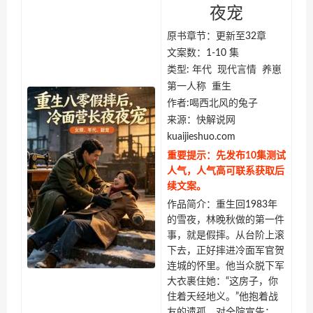
夜宠
原书章节：更新至32章
文案数：1-10 集
类型: 年代 现代言情 养崽
第一人称 重生
作者:喝西北风的兔子
来源：快解说网
kuaijieshuo.com
重要提示：先发布10集测试
人气，人气高可联系获取后
续文案。
作品简介：重生回1983年
的雪夜，林晚秋做的第一件
事，就是假摔。从台阶上滚
下去，正好摔进冷面军官贺
连城的怀里。他当众脱下军
大衣裹住她：“这房子，你
住着天经地义。”他抱着战
友的遗孤，对全院宣告：