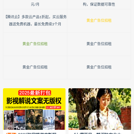
元/月
构，保证数据可靠性
鬼才高翔小说风水仙师：专治不服
专救美女全文阅读
专救美女最新章节
【腾讯云】多款云产品1折起，买云服务
黄金广告位招租
专救美女免费阅读
专救美女
器送免费机器，最长免费续3个月
风水仙师：专治不服
你反手摸鱼成神了全本免费下载
黄金广告位招租
黄金广告位招租
宋碃秋小说让你去送外卖
你反手摸鱼成神了全文阅读
你反手摸鱼成神了最新章节
黄金广告位招租
黄金广告位招租
你反手摸鱼成神了免费阅读
你反手摸鱼成神了
让你去送外卖
重生2000：神级鉴宝系统全本免费下载
贯古通今小说重生2000：神级鉴宝系统
重生2000：神级鉴宝系统全文阅读
重生2000：神级鉴宝系统最新章节
重生2000：神级鉴宝系统免费阅读