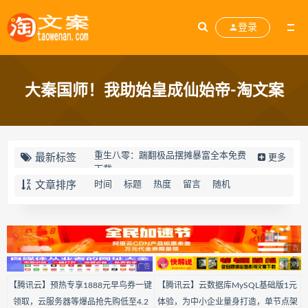
登录
大秦国师！我助始皇成仙始帝-淘文案
重生八零：踹翻极品摆摊暴富全本免费
最新标签
更多
下载
文章排序
时间
标题
热度
留言
随机
卡拉小小米小说重生八零：踹翻极品摆
摊暴富
重生八零：踹翻极品摆摊暴富全文阅读
重生八零：踹翻极品摆摊暴富最新章节
重生八零：踹翻极品摆摊暴富免费阅读
重生八零：踹翻极品摆摊暴富
【腾讯云】预热专享1888元早鸟券一键
【腾讯云】云数据库MySQL基础版1元
专救美女全本免费下载
领取，云服务器等爆品抢先购低至4.2
体验，为中小企业量身打造，单节点架