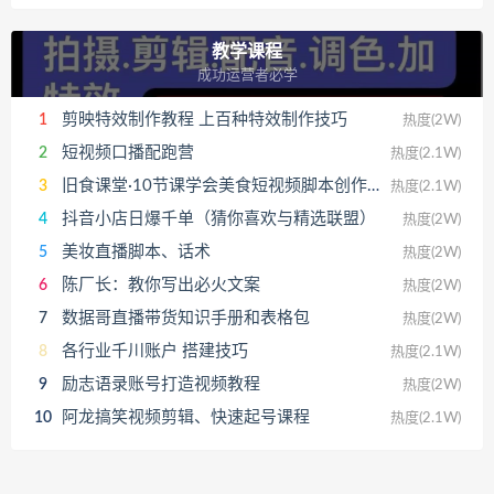
教学课程
成功运营者必学
剪映特效制作教程 上百种特效制作技巧
1
热度(2W)
短视频口播配跑营
2
热度(2.1W)
旧食课堂·10节课学会美食短视频脚本创作及文案写作
3
热度(2.1W)
抖音小店日爆千单（猜你喜欢与精选联盟）
4
热度(2W)
美妆直播脚本、话术
5
热度(2W)
陈厂长：教你写出必火文案
6
热度(2W)
数据哥直播带货知识手册和表格包
7
热度(2W)
各行业千川账户 搭建技巧
8
热度(2.1W)
励志语录账号打造视频教程
9
热度(2W)
阿龙搞笑视频剪辑、快速起号课程
10
热度(2.1W)