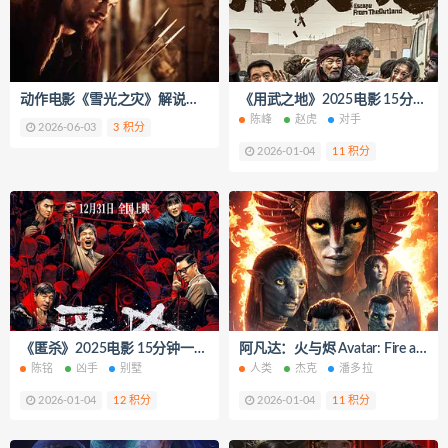
动作电影《雪光之灾》解说文案/片源下载
《用武之地》2025电影 15分钟一口气看完 短视频解说文案
陈峰
赵虎
对手
2026-06-03
3 积分
2026-01-04
11 积分
《匿杀》2025电影 15分钟一口气看完 短视频解说文案
阿凡达：火与烬 Avatar: Fire and Ash‎ (2025) 15分钟一口气看完 短视频解说文案
陈铭
凶手
别墅
人类
杰克
潘多拉
2026-01-04
12 积分
2026-01-04
11 积分