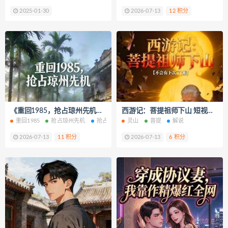
2025-01-30
2026-07-13
12 积分
《重回1985，抢占琼州先机》小说改编短剧解说文案 全网独家下载
西游记：菩提祖师下山 短视频解说文案全集1-10章短视频解说文案
重回1985
抢占琼州先机
抢占琼州先机免费阅读
灵山
菩提
抢占琼州先机最新章节
解说
2026-07-13
11 积分
2026-07-13
6 积分