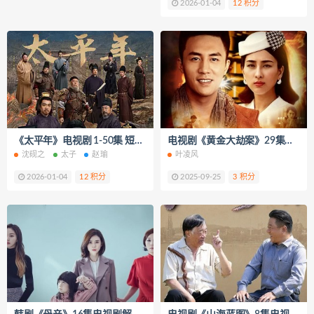
2026-01-04
12 积分
《太平年》电视剧 1-50集 短视频解说文案
电视剧《黄金大劫案》29集电视剧解说文案/片源下载（完结）
沈砚之
太子
赵瑜
叶凌风
2026-01-04
12 积分
2025-09-25
3 积分