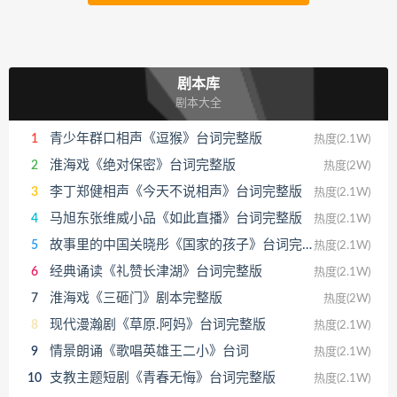
剧本库
剧本大全
青少年群口相声《逗猴》台词完整版
1
热度(2.1W)
淮海戏《绝对保密》台词完整版
2
热度(2W)
李丁郑健相声《今天不说相声》台词完整版
3
热度(2.1W)
马旭东张维威小品《如此直播》台词完整版
4
热度(2.1W)
故事里的中国关晓彤《国家的孩子》台词完整版
5
热度(2.1W)
经典诵读《礼赞长津湖》台词完整版
6
热度(2.1W)
淮海戏《三砸门》剧本完整版
7
热度(2W)
现代漫瀚剧《草原.阿妈》台词完整版
8
热度(2.1W)
情景朗诵《歌唱英雄王二小》台词
9
热度(2.1W)
支教主题短剧《青春无悔》台词完整版
10
热度(2.1W)