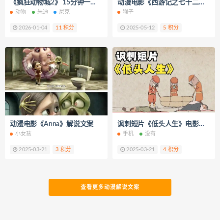
《疯狂动物城2》 15分钟一口气看完 短视频解说文案
动漫电影《西游记之七十二变》解说文案/片源下载
动物
朱迪
尼克
猴子
2026-01-04
11 积分
2025-05-12
5 积分
动漫电影《Anna》解说文案
讽刺短片《低头人生》电影解说文案
小女孩
手机
没有
2025-03-21
3 积分
2025-03-21
4 积分
查看更多动漫解说文案