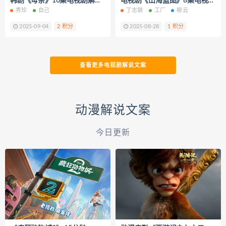
韩剧《母亲》16集电视剧解说文案/片源下载
电视剧《山海蓝图》8集电视剧解说文案/片源下载（完结）
秀珍
自己
丁志钢
工厂
柳云
2025-09-04
2 积分
2025-08-28
1 积分
查看更多电视剧解说文案
动漫解说文案
今日更新