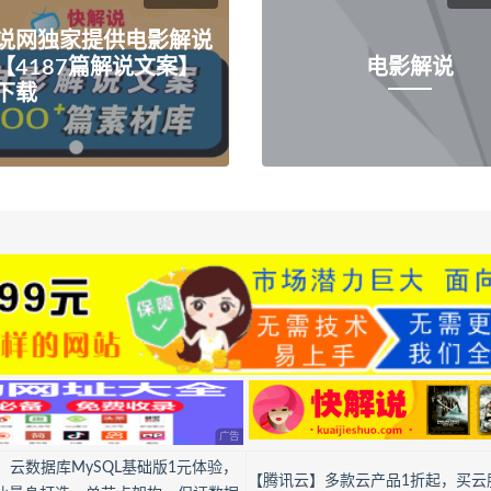
说网独家提供电影解说
【4187篇解说文案】
电影解说
下载
】云数据库MySQL基础版1元体验，
【腾讯云】多款云产品1折起，买云