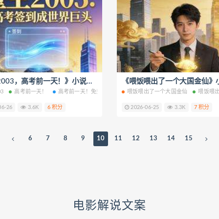
《重生2003，高考前一天！》小说改编短剧解说文案 全网独家下载
阅读
3
高考前一天！
校花姐姐想要玩养成？最新章节
高考前一天！免费阅读
校花姐姐想要玩养成？全文阅读
高考前一天！最新章节
喂饭喂出了一个大国金仙
高考前一天
奔跑玉兔
喂饭喂
06-26
3.6K
6 积分
2026-06-25
3.3K
7 积分
6
7
8
9
10
11
12
13
14
15
电影解说文案