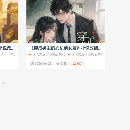
《喂饭喂出了一个大国金仙》小说改编短剧解说文案 全网独家下载
《穿成男主的心机前女友》小说改编短剧解说文案 全网独家下载
！全文阅读
小说趁我青涩
出了一个大国金仙免费阅读
77哦也小说重生2003
校花姐姐想要玩养成？全本免费下载
穿成男主的心机前女友
喂饭喂出了一个大国金仙最新章节
高考前一天！全本免费下载
穿成男主的心机前女友免费阅读
喂饭喂出了一个大国
穿成
2026-06-25
3.5K
12 积分