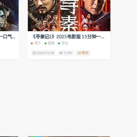
《阿凡达3：水之道》 15分钟一口气看完 短视频解说文案
《寻秦记2》2025电影版 15分钟一口气看完 短视频解说文案
项少
嬴政
早已
2026-01-04
9.5W
10 积分