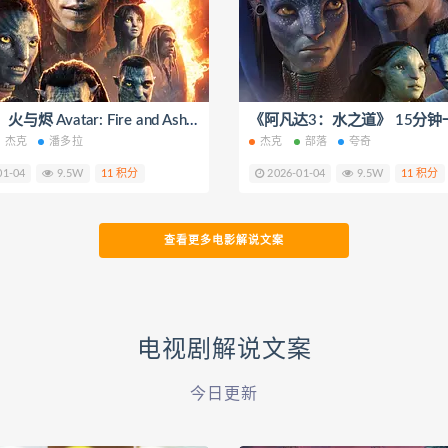
阿凡达：火与烬 Avatar: Fire and Ash‎ (2025) 15分钟一口气看完 短视频解说文案
杰克
潘多拉
杰克
部落
夸奇
01-04
9.5W
11 积分
2026-01-04
9.5W
11 积分
查看更多电影解说文案
电视剧解说文案
今日更新