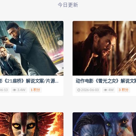
今日更新
犯罪电影《21座桥》解说文案/片源下载
06-13
3.4W
1 积分
2026-06-03
4W
3 积分