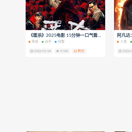
《匿杀》2025电影 15分钟一口气看完 短视频解说文案
陈铭
凶手
别墅
人类
2026-01-04
9.5W
12 积分
2026-