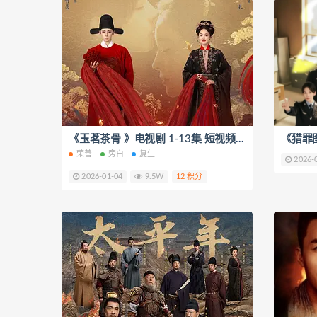
《玉茗茶骨 》电视剧 1-13集 短视频解说文案
荣善
旁白
复生
2026-
2026-01-04
9.5W
12 积分