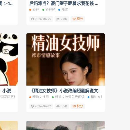
直播算命，被全网目睹捉妖现场 1-10集短视频解说文案
后妈难当？豪门继子跪着求我花钱 短视频解说文案全集1-10章
轻轻
舒轻轻
陆珣
2026-06-27
2.8K
12 积分
《上交系统，我带国家闯万界》小说改编短剧解说文案 全网独家下载
《精油女技师》小说改编短剧解说文案 全网独家下载
带国家闯万界免费阅读
精油女技师
我带国家闯万界最新章节
精油女技师免费阅读
我带国家闯万界全文阅读
精油女技师最新章节
薏青
精
2026-06-26
3.5K
10 积分