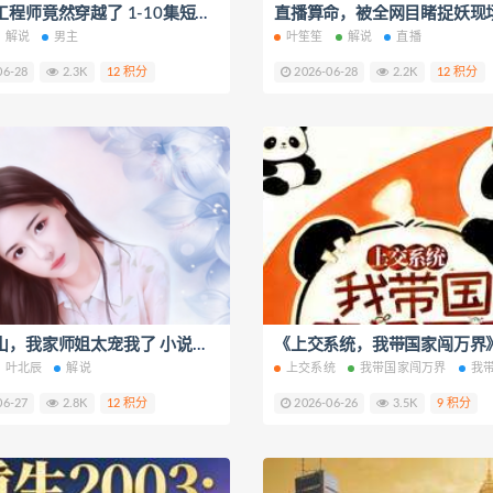
我顶级工程师竟然穿越了 1-10集短视频解说文案
解说
男主
叶笙笙
解说
直播
06-28
2.3K
12 积分
2026-06-28
2.2K
12 积分
高手下山，我家师姐太宠我了 小说转短视频解说文案
叶北辰
解说
上交系统
我带国家闯万界
我
06-27
2.8K
12 积分
2026-06-26
3.5K
9 积分