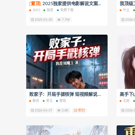
[置顶]
2025独家提供电影解说文案【8000+篇】打包下载（新年免费下载）
2025
独家
免费下载
叶尘
2025-01-30
7.7W
2026-
败家子：开局手搓核弹 短视频解说文案全集1-10章短视频解说文案
解说
男主
楚瑶
北辰
2026-06-27
2.8K
22 积分
2026-