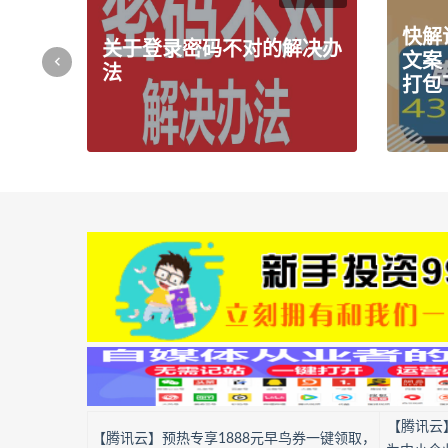
快解
关于登录密码不对的解决办
文案
法
打包
【腾讯云
【腾讯云】预热专享1888元早鸟券一键领取，