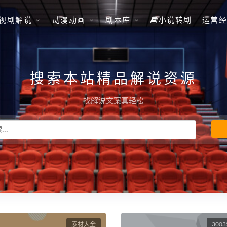
视剧解说
动漫动画
剧本库
小说转剧
运营经
搜索本站精品解说资源
找解说文案真轻松
素材大全
300